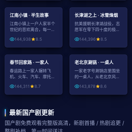
42:15
99:39
家庭
战争
江南小镇 · 半生故事
长津湖之上 · 冰雪烽烟
江南小镇上一户人家半个
抗美援朝长津湖战役，志
世纪的悲欢离合，每一年
愿军在零下四十度的极寒
都是一段独立又相连的故
中谱写一段民族悲壮赞
144,938
8.5
144,396
8.5
事。
歌。
99:12
99:29
喜剧
都市
春节回家路 · 一家人
老北京涮锅 · 一桌人
春运路上一家人辗转飞
一家老字号涮锅店里围坐
机、火车、汽车、摩托，
的一桌人，从老北京风味
啼笑皆非中体会团圆不
讲到当代社会百态，温情
144,311
8.7
143,878
8.6
易。
又辛辣。
最新国产剧更新
国产剧免费观看完整版高清，新剧首播 / 热剧追更 /
整剧补档，第一时间送达