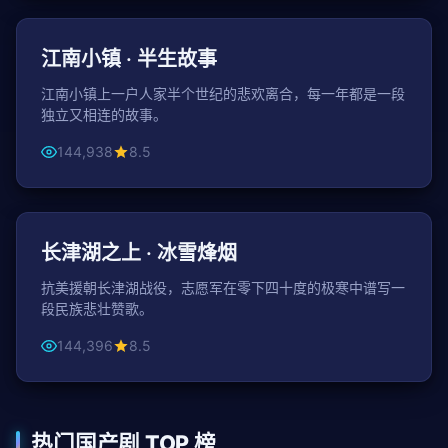
家庭
江南小镇 · 半生故事
江南小镇上一户人家半个世纪的悲欢离合，每一年都是一段
独立又相连的故事。
144,938
8.5
148分钟
战争
长津湖之上 · 冰雪烽烟
抗美援朝长津湖战役，志愿军在零下四十度的极寒中谱写一
段民族悲壮赞歌。
144,396
8.5
热门国产剧 TOP 榜