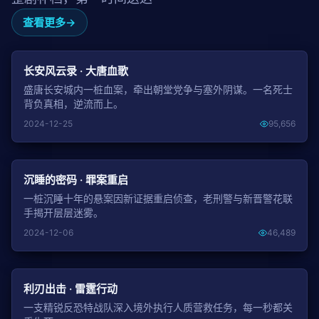
查看更多
NEW
长安风云录 · 大唐血歌
盛唐长安城内一桩血案，牵出朝堂党争与塞外阴谋。一名死士
背负真相，逆流而上。
2024-12-25
95,656
NEW
沉睡的密码 · 罪案重启
一桩沉睡十年的悬案因新证据重启侦查，老刑警与新晋警花联
手揭开层层迷雾。
2024-12-06
46,489
NEW
利刃出击 · 雷霆行动
一支精锐反恐特战队深入境外执行人质营救任务，每一秒都关