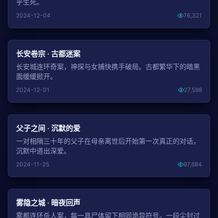
乎生死。
2024-12-04
76,321
NEW
长安卷宗 · 古都迷案
长安城连环奇案，神探与女捕快携手破局。古都繁华下的暗黑
面缓缓掀开。
2024-12-01
27,598
NEW
父子之间 · 沉默的爱
一对相隔三十年的父子在母亲离世后开始第一次真正的对话，
沉默中道出深爱。
2024-11-25
97,684
NEW
雾隐之城 · 暗夜回声
雾都连环杀人案，每一具尸体留下相同诡异符号。一段尘封过