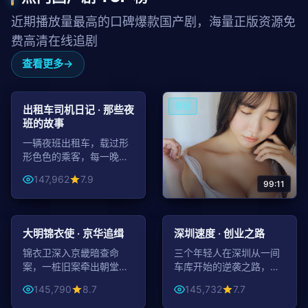
近期播放量最高的口碑爆款国产剧，海量正版资源免
费高清在线追剧
查看更多
46:30
都市
悬疑
出租车司机日记 · 那些夜
班的故事
一辆夜班出租车，载过形
形色色的乘客，每一晚都
是一段陌生人的人生切
147,962
7.9
片。
99:11
99:59
46:48
老宅惊魂 · 第十三号房
古装
都市
大明锦衣使 · 京华追缉
深圳速度 · 创业之路
老宅深处第十三号房终年
紧闭，新主人入住后噩梦
锦衣卫深入京畿暗查命
三个年轻人在深圳从一间
不断，逐步揭开半个世纪
案，一桩旧案牵出朝堂惊
车库开始的逆袭之路，献
146,625
8.5
前的真相。
天阴谋，刀光血色照彻紫
给所有奋斗中的追梦人。
145,790
8.7
145,732
7.7
禁城。