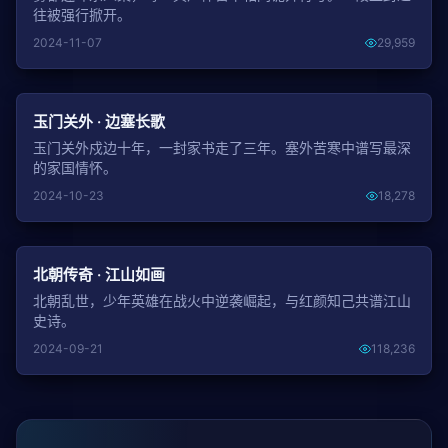
往被强行掀开。
2024-11-07
29,959
NEW
玉门关外 · 边塞长歌
玉门关外戍边十年，一封家书走了三年。塞外苦寒中谱写最深
的家国情怀。
2024-10-23
18,278
NEW
北朝传奇 · 江山如画
北朝乱世，少年英雄在战火中逆袭崛起，与红颜知己共谱江山
史诗。
2024-09-21
118,236