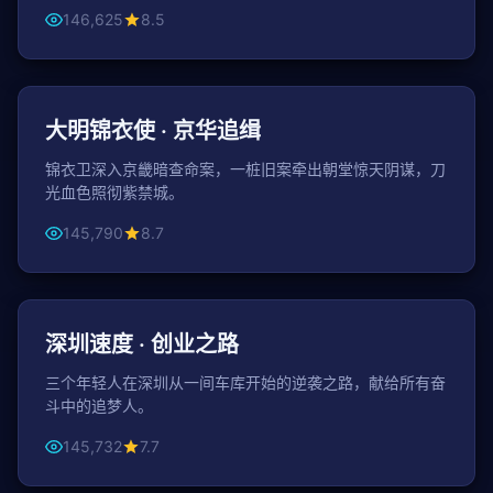
146,625
8.5
112分钟
古装
大明锦衣使 · 京华追缉
锦衣卫深入京畿暗查命案，一桩旧案牵出朝堂惊天阴谋，刀
光血色照彻紫禁城。
145,790
8.7
46分钟 / 集
都市
深圳速度 · 创业之路
三个年轻人在深圳从一间车库开始的逆袭之路，献给所有奋
斗中的追梦人。
145,732
7.7
42分钟 / 集