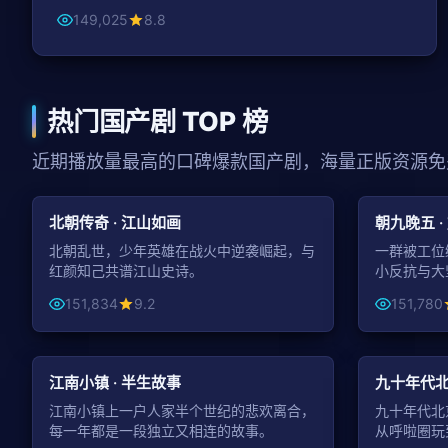
149,025
8.8
热门国产剧 TOP 榜
近期播放量最高的口碑爆款国产剧，海量正版资源免
45:16
古装
都市
北朝传奇 · 江山如画
朝九晚五 ·
北朝乱世，少年英雄在战火中逆袭崛起，与
一群被工位
红颜知己共谱江山史诗。
小反抗与大
151,834
9.2
151,780
43:15
家庭
年代
江南小镇 · 半生故事
九十年代北
江南小镇上一户人家半个世纪的悲欢离合，
九十年代北
每一年都是一段独立又相连的故事。
从呼啦圈玩