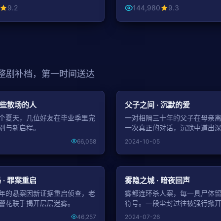
9.2
144,980
9.3
 整剧补档，第一时间送达
NEW
 那些散场的人
父子之间 · 沉默的爱
个夏天，几位好友在毕业季里完
一对相隔三十年的父子在母亲
别与新启程。
一次真正的对话，沉默中道出
66,058
2024-10-05
NEW
 · 罪案重启
雾隐之城 · 暗夜回声
年的悬案因新证据重启侦查，老
雾都连环杀人案，每一具尸体
警花联手揭开层层迷雾。
符号。一段尘封过往被强行掀
46,257
2024-07-26