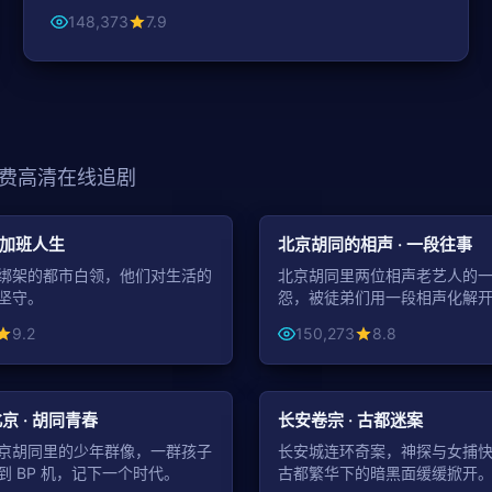
148,373
7.9
费高清在线追剧
43:13
喜剧
 加班人生
北京胡同的相声 · 一段往事
绑架的都市白领，他们对生活的
北京胡同里两位相声老艺人的
坚守。
怨，被徒弟们用一段相声化解
9.2
150,273
8.8
43:35
古装
京 · 胡同青春
长安卷宗 · 古都迷案
京胡同里的少年群像，一群孩子
长安城连环奇案，神探与女捕
到 BP 机，记下一个时代。
古都繁华下的暗黑面缓缓掀开