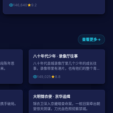
146,640
9.2
查看更多
99:38
99:18
年代
八十年代少年 · 录像厅往事
一段陈年恩
八十年代县城录像厅里几个少年的成长往
开来。
事，录像带里有港片，也有他们的整个青
春。
149,025
8.8
42:24
99:59
古装
大明锦衣使 · 京华追缉
快携手破局。
锦衣卫深入京畿暗查命案，一桩旧案牵出朝
。
堂惊天阴谋，刀光血色照彻紫禁城。