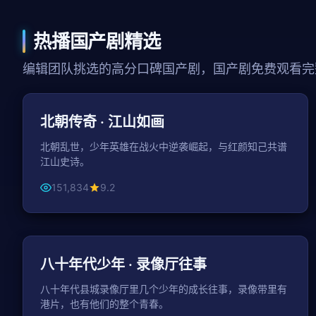
热播国产剧精选
编辑团队挑选的高分口碑国产剧，国产剧免费观看完
45分钟 / 集
古装
北朝传奇 · 江山如画
北朝乱世，少年英雄在战火中逆袭崛起，与红颜知己共谱
江山史诗。
151,834
9.2
121分钟
年代
八十年代少年 · 录像厅往事
八十年代县城录像厅里几个少年的成长往事，录像带里有
港片，也有他们的整个青春。