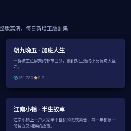
整版高清，每日新增正版剧集
43分钟 / 集
都市
朝九晚五 · 加班人生
一群被工位绑架的都市白领，他们对生活的小反抗与大坚
守。
151,780
9.2
43分钟 / 集
家庭
江南小镇 · 半生故事
江南小镇上一户人家半个世纪的悲欢离合，每一年都是一
段独立又相连的故事。