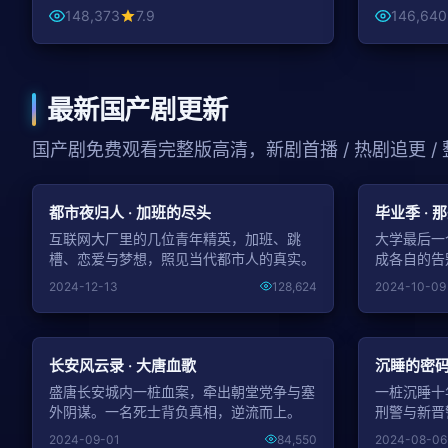
148,373
7.9
146,640
最新国产剧更新
国产剧免费观看完整版高清，新剧首播 / 热剧追更 /
NEW
都市夜归人 · 加班的尽头
毕业季 ·
互联网大厂里的几位青年精英，加班、跳
大学最后一
槽、恋爱与梦想，照见当代都市人的真实。
成各自的告
2024-12-13
128,624
2024-10-09
NEW
长安风云录 · 大唐血歌
沉睡的密码
盛唐长安城内一桩血案，牵出朝堂党争与塞
一桩沉睡十
外阴谋。一名死士背负真相，逆流而上。
刑警与新晋
2024-09-01
84,550
2024-08-06