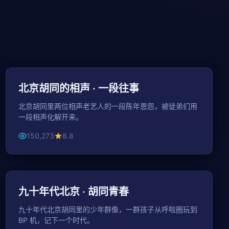
102分钟
喜剧
北京胡同的相声 · 一段往事
北京胡同里两位相声老艺人的一段陈年恩怨，被徒弟们用
一段相声化解开来。
150,273
8.8
43分钟 / 集
年代
九十年代北京 · 胡同青春
九十年代北京胡同里的少年群像，一群孩子从呼啦圈玩到
BP 机，记下一个时代。