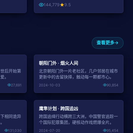
144,779
9.5
查看更多
NEW
NEW
朝阳门外 · 烟火人间
离世后开始第
北京朝阳门外一片老社区，几户邻居在城市
深爱。
更新中的去留抉择，触动每一颗都市心。
27,691
2024-10-03
90,854
NEW
NEW
鹰隼计划 · 跨国追凶
留下相同诡异
跨国追缉行动横跨三大洲，中国警官追踪一
开。
个国际犯罪集团，硬核动作戏燃爆全片。
131,030
2024-07-20
95,454